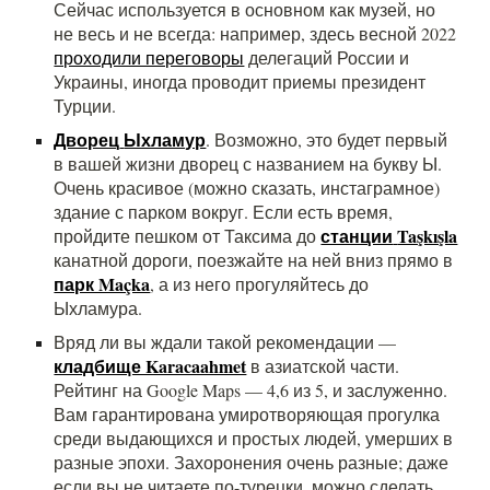
Сейчас используется в основном как музей, но
не весь и не всегда: например, здесь весной 2022
проходили переговоры
делегаций России и
Украины, иногда проводит приемы президент
Турции.
Дворец
Ыхламур
. Возможно, это будет первый
в вашей жизни дворец с названием на букву Ы.
Очень красивое (можно сказать, инстаграмное)
здание с парком вокруг. Если есть время,
станции
Taşkışla
пройдите пешком от Таксима до
канатной дороги, поезжайте на ней вниз прямо в
парк Maçka
, а из него прогуляйтесь до
Ыхламура.
Вряд ли вы ждали такой рекомендации —
кладбище Karacaahmet
в азиатской части.
Рейтинг на Google Maps — 4,6 из 5, и заслуженно.
Вам гарантирована умиротворяющая прогулка
среди выдающихся и простых людей, умерших в
разные эпохи. Захоронения очень разные; даже
если вы не читаете по-турецки, можно сделать