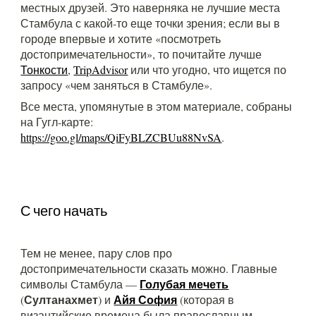
местных друзей. Это наверняка не лучшие места
Стамбула с какой-то еще точки зрения; если вы в
городе впервые и хотите «посмотреть
достопримечательности», то почитайте лучше
Тонкости
,
TripAdvisor
или что угодно, что ищется по
запросу «чем заняться в Стамбуле».
Все места, упомянутые в этом материале, собраны
на Гугл-карте:
https://goo.gl/maps/QiFyBLZCBUu88NvSA
.
С чего начать
Тем не менее, пару слов про
достопримечательности сказать можно. Главные
Голубая мечеть
символы Стамбула —
Султанахмет
Айя София
(
) и
(которая в
византийские времена была православным