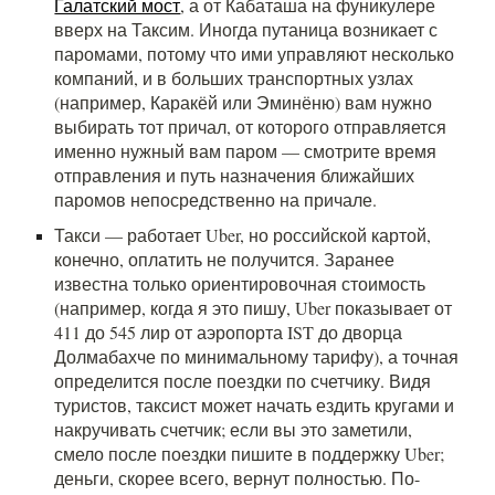
Галатский мост
, а от Кабаташа на фуникулере
вверх на Таксим. Иногда путаница возникает с
паромами, потому что ими управляют несколько
компаний, и в больших транспортных узлах
(например, Каракёй или Эминёню) вам нужно
выбирать тот причал, от которого отправляется
именно нужный вам паром — смотрите время
отправления и путь назначения ближайших
паромов непосредственно на причале.
Такси — работает Uber, но российской картой,
конечно, оплатить не получится. Заранее
известна только ориентировочная стоимость
(например, когда я это пишу, Uber показывает от
411 до 545 лир от аэропорта IST до дворца
Долмабахче по минимальному тарифу), а точная
определится после поездки по счетчику. Видя
туристов, таксист может начать ездить кругами и
накручивать счетчик; если вы это заметили,
смело после поездки пишите в поддержку Uber;
деньги, скорее всего, вернут полностью. По-