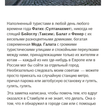
Наполненный туристами в любой день любого
Фатих
Султанахмет
времени года
(
), никогда не
Бейоглу
Таксим
Балат
Фенер
спящий
(
),
и
с их
веселыми разноцветными домиками, богатая
Мода
Галата
современная
,
с громкими
туристическими улицами и спокойными переулками
между ними, принадлежащими только их жителям и
котам — каждый из них где-нибудь в Европе или в
России мог бы сойти за отдельный город.
Необязательно следовать моим советам — можете
просто приехать на случайную станцию метро,
причал парома или автобусную остановку и гулять,
гулять, гулять.
Эта заметка написана, чтобы помочь тем, кто вдруг
оказался в Стамбуле и не знает, что делать. Она о
том, что я обнаружил в городе сам или с помощью