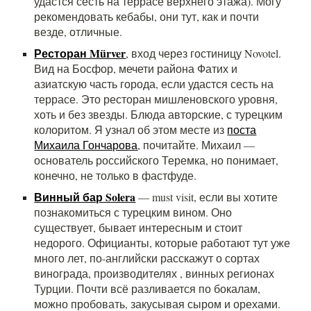
удастся сесть на террасе верхнего этажа). Могу
рекомендовать кебабы, они тут, как и почти
везде, отличные.
Ресторан Mürver
, вход через гостиницу Novotel.
Вид на Босфор, мечети района Фатих и
азиатскую часть города, если удастся сесть на
террасе. Это ресторан мишленовского уровня,
хоть и без звезды. Блюда авторские, с турецким
колоритом. Я узнал об этом месте из
поста
Михаила Гончарова
, почитайте. Михаил —
основатель российского Теремка, но понимает,
конечно, не только в фастфуде.
Винный бар Solera
— must visit, если вы хотите
познакомиться с турецким вином. Оно
существует, бывает интересным и стоит
недорого. Официанты, которые работают тут уже
много лет, по-английски расскажут о сортах
винограда, производителях , винных регионах
Турции. Почти всё разливается по бокалам,
можно пробовать, закусывая сыром и орехами.