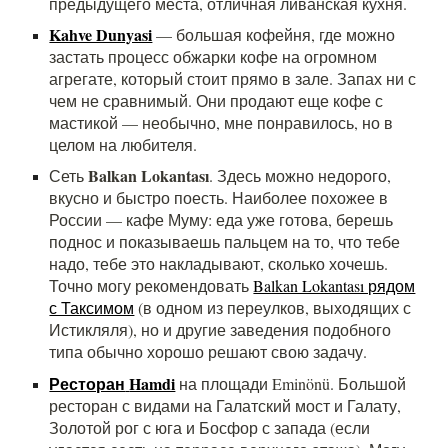
предыдущего места, отличная ливанская кухня.
Kahve Dunyasi
— большая кофейня, где можно
застать процесс обжарки кофе на огромном
агрегате, который стоит прямо в зале. Запах ни с
чем не сравнимый. Они продают еще кофе с
мастикой — необычно, мне понравилось, но в
целом на любителя.
Balkan Lokantası
Сеть
. Здесь можно недорого,
вкусно и быстро поесть. Наиболее похожее в
России — кафе Муму: еда уже готова, берешь
поднос и показываешь пальцем на то, что тебе
надо, тебе это накладывают, сколько хочешь.
Точно могу рекомендовать
Balkan Lokantası рядом
с Таксимом
(в одном из переулков, выходящих с
Истикляля), но и другие заведения подобного
типа обычно хорошо решают свою задачу.
Ресторан
Hamdi
на площади Eminönü. Большой
ресторан с видами на Галатский мост и Галату,
Золотой рог с юга и Босфор с запада (если