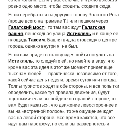
ровно одно место, чтобы сходить, сходите сюда.
Если перебраться на другую сторону Золотого Рога
(проще всего на трамвае T1 или пешком через
Галатский мост
Галатская
), то там вас ждут
башня
Истикляль
, пешеходная улица
и в конце ее
Таксим
площадь
. Башня видна отовсюду в центре
города, однако внутри я не был.
Если вам придет в голову идея пойти погулять на
Истикляль
, то следуйте ей, но имейте в виду, что
кроме вас эта идея в этот же момент придет еще
тысячам людей — практически независимо от того,
какой сейчас день недели, время суток или погода.
Толпы туристов ходят в обе стороны, и все попытки
определить, какие тут правила движения, будут
тщетными: если вы пойдете по правой стороне, то
вам будет казаться, что движение левостороннее и
вы на «встречной полосе», то же ощущение ждет
вас на левой стороне. Всё время кажется, что все
идут вам навстречу, но если вы развернетесь и