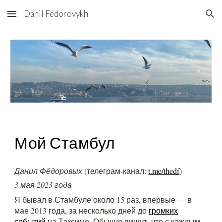
Danil Fedorovykh
Skip to main content
Skip to navigation
Мой Стамбул
Данил Фёдоровых
(телеграм-канал:
t.me/thedf
)
3 мая 2023 года
Я бывал в Стамбуле около 15 раз, впервые — в
мае 2013 года, за несколько дней до
громких
событий
на Таксиме. Обычно пишут, что с каждым