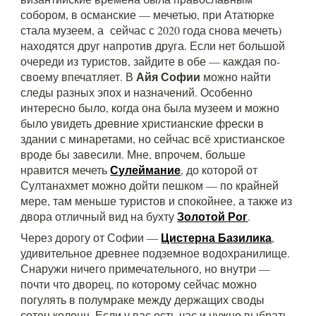
собором, в османские — мечетью, при Ататюрке
стала музеем, а сейчас с 2020 года снова мечеть)
находятся друг напротив друга. Если нет большой
очереди из туристов, зайдите в обе — каждая по-
Айя Софии
своему впечатляет. В
можно найти
следы разных эпох и назначений. Особенно
интересно было, когда она была музеем и можно
было увидеть древние христианские фрески в
здании с минаретами, но сейчас всё христианское
вроде бы завесили. Мне, впрочем, больше
Сулеймание
нравится мечеть
, до которой от
Султанахмет можно дойти пешком — по крайней
мере, там меньше туристов и спокойнее, а также из
Золотой Рог
двора отличный вид на бухту
.
Цистерна Базилика
Через дорогу от Софии —
,
удивительное древнее подземное водохранилище.
Снаружи ничего примечательного, но внутри —
почти что дворец, по которому сейчас можно
погулять в полумраке между держащих своды
сотен колонн. Если у вас есть час и нужно выбрать