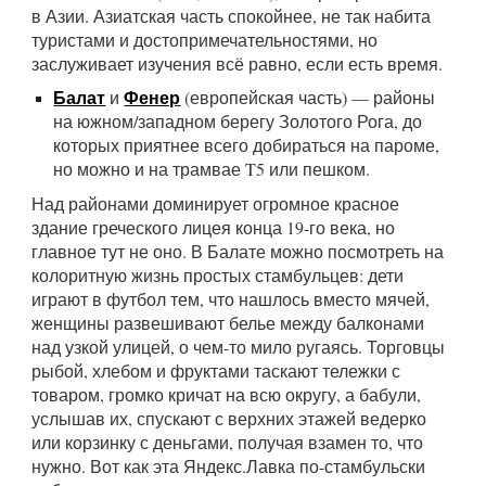
в Азии. Азиатская часть спокойнее, не так набита
туристами и достопримечательностями, но
заслуживает изучения всё равно, если есть время.
Балат
Фенер
и
(европейская часть) — районы
на южном/западном берегу Золотого Рога, до
которых приятнее всего добираться на пароме,
но можно и на трамвае T5 или пешком.
Над районами доминирует огромное красное
здание греческого лицея конца 19-го века, но
главное тут не оно. В Балате можно посмотреть на
колоритную жизнь простых стамбульцев: дети
играют в футбол тем, что нашлось вместо мячей,
женщины развешивают белье между балконами
над узкой улицей, о чем-то мило ругаясь. Торговцы
рыбой, хлебом и фруктами таскают тележки с
товаром, громко кричат на всю округу, а бабули,
услышав их, спускают с верхних этажей ведерко
или корзинку с деньгами, получая взамен то, что
нужно. Вот как эта Яндекс.Лавка по-стамбульски